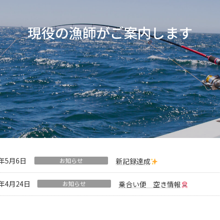
適で安全な海釣りが
楽しめま
現役の漁師がご案内します
じめての方も
ご安心くださ
5年5月6日
お知らせ
新記録達成
5年4月24日
お知らせ
乗合い便 空き情報