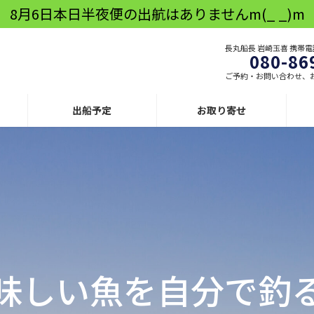
8月6日本日半夜便の出航はありませんm(_ _)m
長丸船長 岩崎玉喜 携帯
080-86
ご予約・お問い合わせ、
出船予定
お取り寄せ
越前の漁場は
港から近いため
味しい魚を
自分で釣