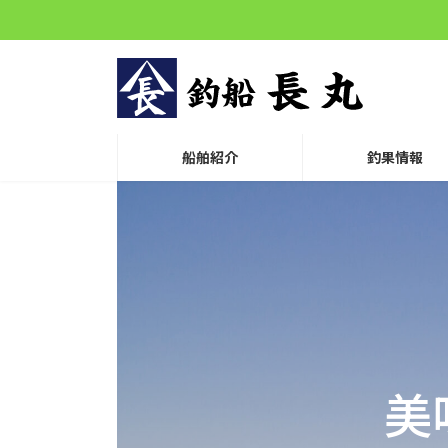
コ
ナ
ン
ビ
テ
ゲ
ン
ー
ツ
シ
へ
ョ
ス
ン
船舶紹介
釣果情報
キ
に
ッ
移
プ
動
美