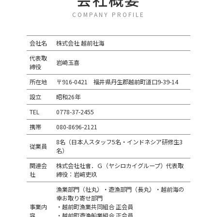
COMPANY PROFILE
会社名
株式会社 越前社海
代表取
岩崎玉喜
締役
所在地
〒916-0421 福井県丹生郡越前町道口9-39-14
設立
昭和26年
TEL
0778-37-2455
携帯
080-8696-2121
8名（日本人スタッフ5名・インドネシア研修生3
従業員
名）
関連会
株式会社社會．Ｇ（ヤシロカイグループ）代表取
社
締役：岩﨑吏玖
漁業部門（社丸）・遊漁部門（長丸）・越前海の
幸お取り寄せ部門
事業内
・越前町漁業共同組合 正会員
容
・越前町遊漁船業組合 正会員