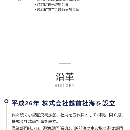
・越前町観光連盟会員
・越前町商工会越前支部会員
沿革
HISTORY
平成26年 株式会社越前社海を設立
代々続く小型底曳網漁船、社丸を五代目として相続。同６月、
株式会社越前社海を設立。
漁業部門(社丸)、遊漁部門(長丸)、越前海の幸お取り寄せ部門